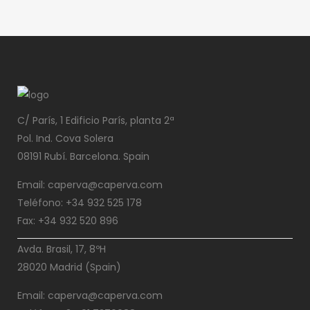
C/ París, 1 Edificio París, planta 2ª
Pol. Ind. Cova Solera
08191 Rubí. Barcelona. Spain
Email: caperva@caperva.com
Teléfono: +34 932 525 178
Fax: +34 932 520 896
Avda. Brasil, 17, 8ºH
28020 Madrid (Spain)
Email: caperva@caperva.com