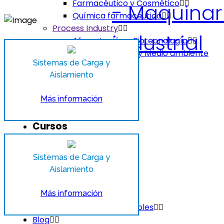
Farmacéutico y Cosmético
Química farmacéutica
Process Industry
Alimentación y Biotecnología
Minería, Energía y Medio ambiente
Sistemas de Carga y
Aislamiento
Química fina
Química
Más información
Procesos y Servicios
Cursos
Sistemas de Carga y
Aislamiento
Catálogos
Más información
Catálogo de Consumibles
Blog