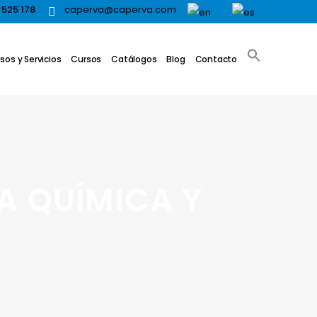
 525 178
caperva@caperva.com
sos y Servicios
Cursos
Catálogos
Blog
Contacto
A QUÍMICA Y