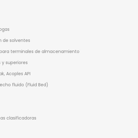
ogas
n de solventes
 para terminales de almacenamiento
s y superiores
ak, Acoples API
cho fluido (Fluid Bed)
bas clasificadoras