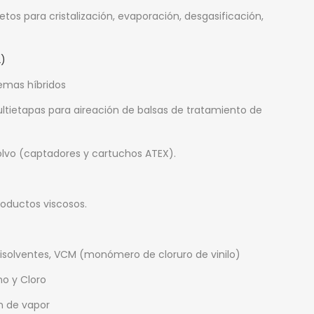
os para cristalización, evaporación, desgasificación,
2)
temas híbridos
ltietapas para aireación de balsas de tratamiento de
polvo (captadores y cartuchos ATEX).
productos viscosos.
isolventes, VCM (monómero de cloruro de vinilo)
o y Cloro
n de vapor