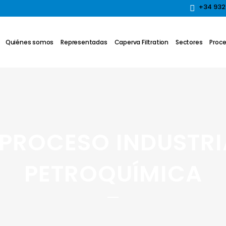
+34 932
Quiénes somos
Representadas
Caperva Filtration
Sectores
Proce
 PROCESO INDUSTRI
PETROQUÍMICA