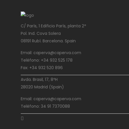
C/ París, 1 Edificio París, planta 2ª
Pol. Ind. Cova Solera
08191 Rubí. Barcelona. Spain
Email: caperva@caperva.com
Teléfono: +34 932 525 178
Fax: +34 932 520 896
Avda. Brasil, 17, 8ºH
28020 Madrid (Spain)
Email: caperva@caperva.com
Teléfono: 34 91 7370088