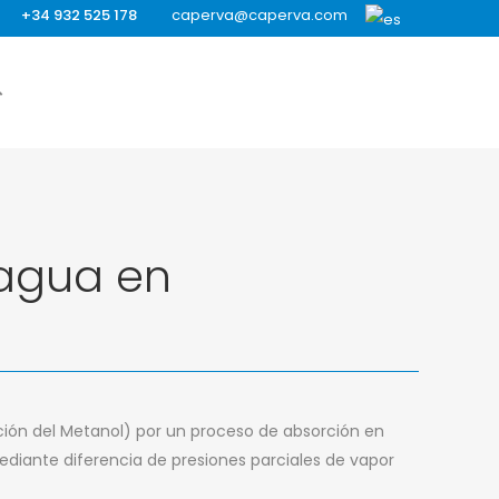
+34 932 525 178
caperva@caperva.com
 agua en
ción del Metanol) por un proceso de absorción en
diante diferencia de presiones parciales de vapor