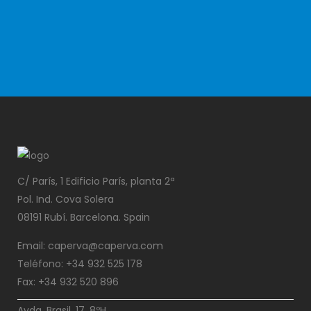
Petroquímica
Recuperación de producto: Etileno, propileno,
aromáticos…
C/ París, 1 Edificio París, planta 2ª
Pol. Ind. Cova Solera
08191 Rubí. Barcelona. Spain
Email: caperva@caperva.com
Teléfono: +34 932 525 178
Fax: +34 932 520 896
Avda. Brasil, 17, 8ºH