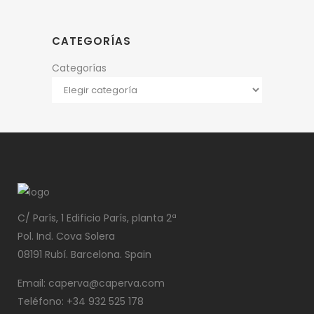
CATEGORÍAS
Categorías
C/ París, 1 Edificio París, planta 2ª
Pol. Ind. Cova Solera
08191 Rubí. Barcelona. Spain
Email: caperva@caperva.com
Teléfono: +34 932 525 178