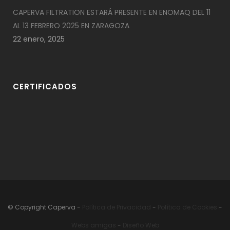
CAPERVA FILTRATION ESTARÁ PRESENTE EN ENOMAQ DEL 11
AL 13 FEBRERO 2025 EN ZARAGOZA
22 enero, 2025
CERTIFICADOS
© Copyright Caperva
-
Política de Privacidad
-
Política de Cookies
-
Webs
amigas
-
Diseño Web