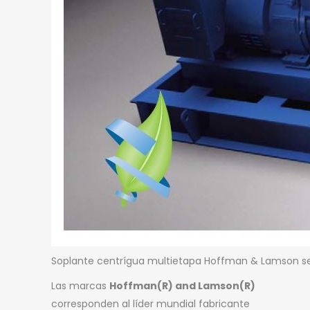
Soplante centrígua multietapa Hoffman & Lamson 
Las marcas
Hoffman(R) and Lamson(R)
corresponden al líder mundial fabricante