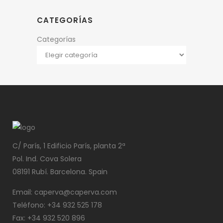
CATEGORÍAS
Categorías
C/ París, 1 Edificio París, planta 2ª
Pol. Ind. Cova Solera
08191 Rubí. Barcelona. Spain
Email: caperva@caperva.com
Teléfono: +34 932 525 178
Fax: +34 932 520 896