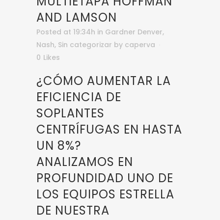
MULTIETAPA HOFFMAN
AND LAMSON
Posted at 19:34h
in
Gardner Denver
,
Nash
,
Sin categorizar
by
caperva
0
Likes
¿CÓMO AUMENTAR LA
EFICIENCIA DE
SOPLANTES
CENTRÍFUGAS EN HASTA
UN 8%?
ANALIZAMOS EN
PROFUNDIDAD UNO DE
LOS EQUIPOS ESTRELLA
DE NUESTRA