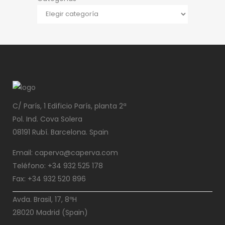
C/ París, 1 Edificio París, planta 2ª
Pol. Ind. Cova Solera
08191 Rubí. Barcelona. Spain
Email: caperva@caperva.com
Teléfono: +34 932 525 178
Fax: +34 932 520 896
Avda. Brasil, 17, 8ºH
28020 Madrid (Spain)