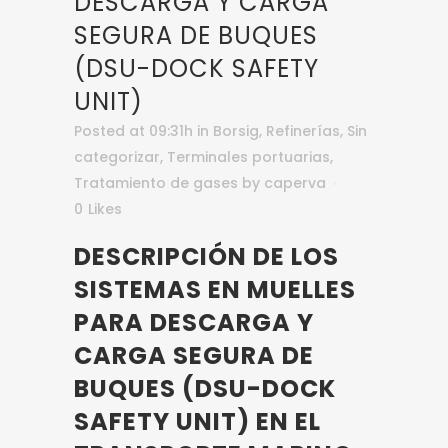
DESCARGA Y CARGA
SEGURA DE BUQUES
(DSU-DOCK SAFETY
UNIT)
Posted at 09:31h
in
Borsig
,
Refinerías
,
Sin
categorizar
,
Terminales portuarias
,
Tratamiento de gases
by
caperva
0
Likes
DESCRIPCIÓN DE LOS
SISTEMAS EN MUELLES
PARA DESCARGA Y
CARGA SEGURA DE
BUQUES (DSU-DOCK
SAFETY UNIT) EN EL