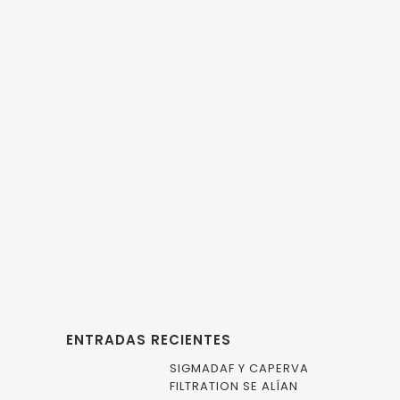
Unit)
13 MAYO, 2016
IN
BOMBAS DE VACÍO
,
BORSIG
,
COMPRESORES
,
EMCO WHEATON
,
EVENTOS Y
FERIAS
,
GARDNER DENVER
,
GARO
,
MAHLE
,
NASH
Oil and Gas
Conference Bilbao
ENTRADAS RECIENTES
SIGMADAF Y CAPERVA
FILTRATION SE ALÍAN