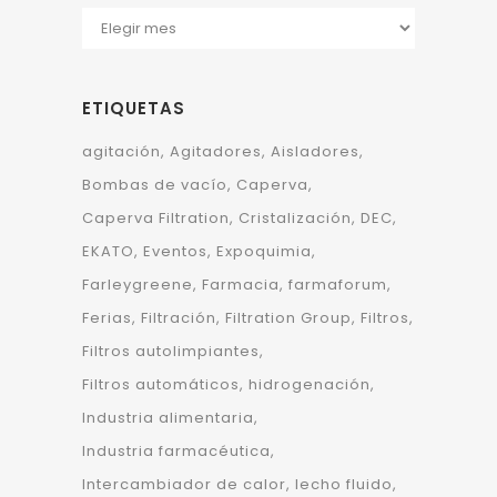
ETIQUETAS
agitación
Agitadores
Aisladores
Bombas de vacío
Caperva
Caperva Filtration
Cristalización
DEC
EKATO
Eventos
Expoquimia
Farleygreene
Farmacia
farmaforum
Ferias
Filtración
Filtration Group
Filtros
Filtros autolimpiantes
Filtros automáticos
hidrogenación
Industria alimentaria
Industria farmacéutica
Intercambiador de calor
lecho fluido