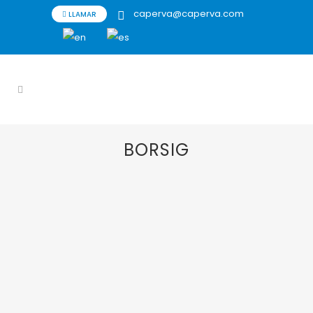
caperva@caperva.com
LLAMAR
BORSIG
18 FEBRERO, 2022
IN
BORSIG
,
HIDROGENO
,
HYDROGEN
Separación de
Hidrógeno BORSIG