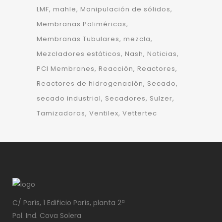
LMF
mahle
Manipulación de sólidos
Membranas Poliméricas
Membranas Tubulares
mezcla
Mezcladores estáticos
Nash
Noticias
PCI Membranes
Reacción
Reactores
Reactores de hidrogenación
Secado
secado industrial
Secadores
Sulzer
Tamizadoras
Ventilex
Vettertec
C/ París, 1 Edificio París, planta 2ª
Pol. Ind. Cova Solera