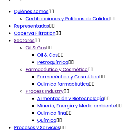
Quiénes somos
Certificaciones y Políticas de Calidad
Representadas
Caperva Filtration
Sectores
Oil & Gas
Oil & Gas
Petroquímica
Farmacéutico y Cosmético
Farmacéutico y Cosmético
Química farmacéutica
Process Industry
Alimentación y Biotecnología
Minería, Energía y Medio ambiente
Química fina
Química
Procesos y Servicios