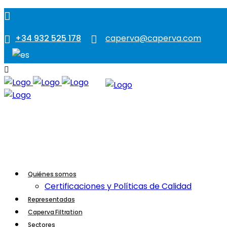
+34 932 525 178
caperva@caperva.com
Quiénes somos
Certificaciones y Políticas de Calidad
Representadas
Caperva Filtration
Sectores