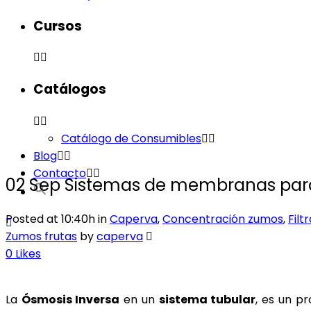
Cursos
Catálogos
Catálogo de Consumibles
Blog
Contacto
02 Sep
Sistemas de membranas para
Posted at 10:40h
in
Caperva
,
Concentración zumos
,
Filt
Zumos frutas
by
caperva
0
Likes
La
Ósmosis Inversa
en un
sistema tubular
, es un p