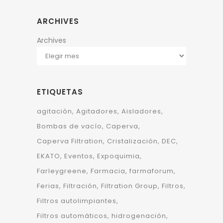
ARCHIVES
Archives
ETIQUETAS
agitación
Agitadores
Aisladores
Bombas de vacío
Caperva
Caperva Filtration
Cristalización
DEC
EKATO
Eventos
Expoquimia
Farleygreene
Farmacia
farmaforum
Ferias
Filtración
Filtration Group
Filtros
Filtros autolimpiantes
Filtros automáticos
hidrogenación