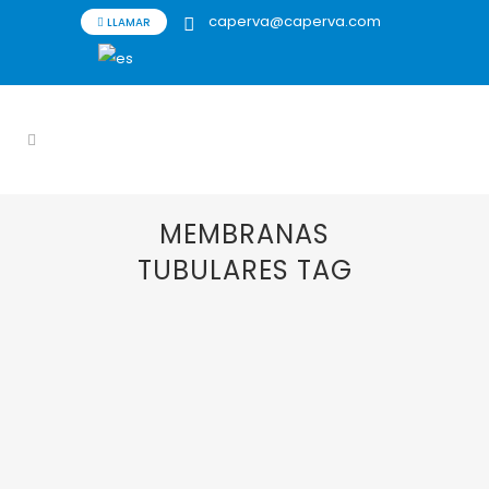
caperva@caperva.com
LLAMAR
MEMBRANAS
TUBULARES TAG
27 JUNIO, 2023
IN
FILTRACIÓN
,
FILTRACIÓN
ACEITE USADO
,
FILTRACIÓN HELADO
,
FILTRACIÓN LÍQUIDOS VISCOSOS
,
FILTRATION
GROUP
,
FILTROS
,
FILTROS DE PRESIÓN
ROTATIVOS