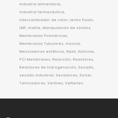
Industria alimentaria
Industria farmacéutica
Intercambiador de calor
lecho fluido
LMF
mahle
Manipulación de sólidos
Membranas Poliméricas
Membranas Tubulares
mezcla
Mezcladores estáticos
Nash
Noticias
PCI Membranes
Reacción
Reactores
Reactores de hidrogenación
Secado
secado industrial
Secadores
Sulzer
Tamizadoras
Ventilex
Vettertec