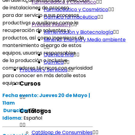
del diseño, dimensionado y selección
Farmacéutico y Cosmético
de instalaciones de proceso
Farmacéutico y Cosmético
para dar servicio a sus procesos
Química farmacéutica
productivos o auxiliares como la
Process Industry
recuperación de solventes y
Alimentación y Biotecnología
productos, así como ingenieros de
Minería, Energía y Medio ambiente
mantenimiento al cargo de estos
equipos, usuarios responsables
Química fina
de la producción o inclusive
Química
compradores técnicos con curiosidad
Procesos y Servicios
para conocer en más detalle estos
Cursos
equipos.
Fecha evento:
Jueves 20 de Mayo
|
11am
Duración:
60 min
Catálogos
Idioma:
Español
Catálogo de Consumibles