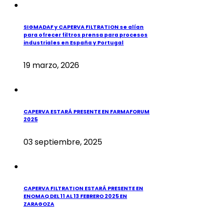
SIGMADAF y CAPERVA FILTRATION se alían
para ofrecer filtros prensa para procesos
industriales en España y Portugal
19 marzo, 2026
CAPERVA ESTARÁ PRESENTE EN FARMAFORUM
2025
03 septiembre, 2025
CAPERVA FILTRATION ESTARÁ PRESENTE EN
ENOMAQ DEL 11 AL 13 FEBRERO 2025 EN
ZARAGOZA