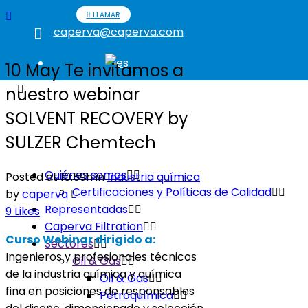
LLAMAR
caperva@caperva.com
10 May
Te invitamos a
nuestro webinar
SOLVENT RECOVERY by
SULZER Chemtech
Quiénes somos
Posted at 10:59h
in
Industria química
Certificaciones y Políticas de Calidad
by
caperva
Representadas
9
Likes
Caperva Filtration
Curso Webinar dirigido a:
Sectores
Ingenieros y profesionales técnicos
Oil & Gas
de la industria química y química
Oil & Gas
fina en posiciones de responsables
Petroquímica