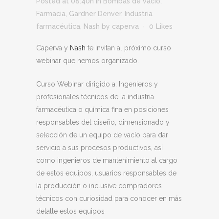
Posted at 08:40h
in
Bombas de vacío
,
Farmacia
,
Gardner Denver
,
Industria
farmacéutica
,
Nash
by
caperva
0
Likes
Caperva y
Nash
te invitan al próximo curso
webinar que hemos organizado.
Curso Webinar dirigido a: Ingenieros y
profesionales técnicos de la industria
farmacéutica o química fina en posiciones
responsables del diseño, dimensionado y
selección de un equipo de vacío para dar
servicio a sus procesos productivos, así
como ingenieros de mantenimiento al cargo
de estos equipos, usuarios responsables de
la producción o inclusive compradores
técnicos con curiosidad para conocer en más
detalle estos equipos