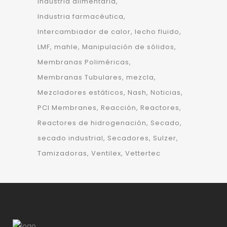
Industria alimentaria
Industria farmacéutica
Intercambiador de calor
lecho fluido
LMF
mahle
Manipulación de sólidos
Membranas Poliméricas
Membranas Tubulares
mezcla
Mezcladores estáticos
Nash
Noticias
PCI Membranes
Reacción
Reactores
Reactores de hidrogenación
Secado
secado industrial
Secadores
Sulzer
Tamizadoras
Ventilex
Vettertec