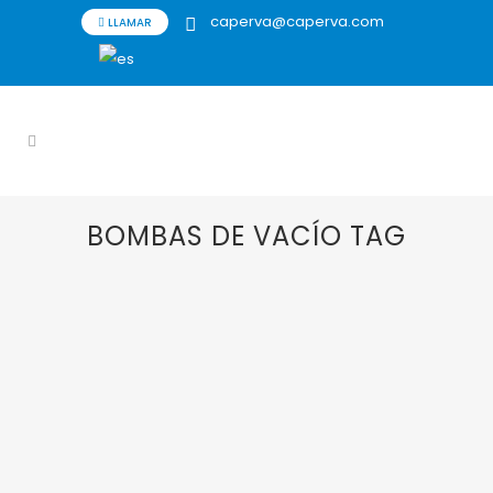
caperva@caperva.com
LLAMAR
BOMBAS DE VACÍO TAG
07 OCTUBRE, 2021
IN
BOMBAS DE VACÍO
,
NASH
Línea de bombas
secas DRY-PRO de
nuestra
representada GD
NASH