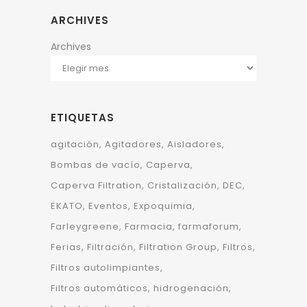
ARCHIVES
Archives
ETIQUETAS
agitación
Agitadores
Aisladores
Bombas de vacío
Caperva
Caperva Filtration
Cristalización
DEC
EKATO
Eventos
Expoquimia
Farleygreene
Farmacia
farmaforum
Ferias
Filtración
Filtration Group
Filtros
Filtros autolimpiantes
Filtros automáticos
hidrogenación