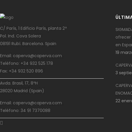
ÚLTIM
C/ París, 1 Edificio París, planta 2ª
SIGMADA
Pol. Ind. Cova Solera
ofrecer 
08191 Rubí. Barcelona. Spain
en Espa
19 marz
Email: caperva@caperva.com
Teléfono: +34 932 525 178
CAPERVA
Fax: +34 932 520 896
3 septi
Avda. Brasil, 17, 8ºH
CAPERVA
28020 Madrid (Spain)
ENOMAQ 
22 ener
Email: caperva@caperva.com
Teléfono: 34 91 7370088