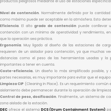
productos peligrosos mediante el uso de estaciones específica
Nivel de contención
. Normalmente definido por la cantid
como máximo puede ser aceptable en la atmósfera. Esto determ
Eficiencia
. El alto
grado de contención
puede conllevar u
contención con un mínimo de operatividad y rendimiento, en 
que la operación sea práctica.
Ergonomía
. Muy ligado al diseño de las estaciones de ca
requieren de un aislador para contención, ya que muchas vec
distancias como el peso de las herramientas usadas y la p
importantes a tener en cuenta.
Coste-eficiencia.
Un diseño lo más simplificado posible, y 
partes necesarias, es muy importante para evitar que el equip
Limpieza CIP
(Cleaning In Place). Es un requerimiento común e
aislamiento debe permanecer durante la operación de limpieza
Control de peso, dosificación
. Finalmente, un sistema de co
zona aislada de la estación.
DEC
ofrece el sistema
DCS (Drum Containment System)
pa