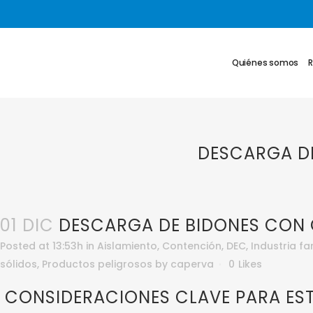
Quiénes somos
DESCARGA D
01 DIC
DESCARGA DE BIDONES CON 
Posted at 13:53h
in
Aislamiento
,
Contención
,
DEC
,
Industria f
sólidos
,
Productos peligrosos
by
caperva
0
Likes
CONSIDERACIONES CLAVE PARA EST