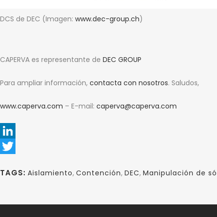
DCS de DEC (Imagen:
www.dec-group.ch
)
CAPERVA es representante de
DEC GROUP
Para ampliar información,
contacta con nosotros
. Saludos,
www.caperva.com
– E-mail:
caperva@caperva.com
LinkedIn
Twitter
TAGS:
Aislamiento
,
Contención
,
DEC
,
Manipulación de só