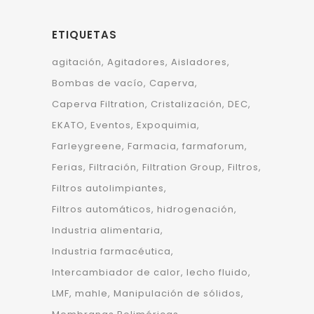
ETIQUETAS
agitación
Agitadores
Aisladores
Bombas de vacío
Caperva
Caperva Filtration
Cristalización
DEC
EKATO
Eventos
Expoquimia
Farleygreene
Farmacia
farmaforum
Ferias
Filtración
Filtration Group
Filtros
Filtros autolimpiantes
Filtros automáticos
hidrogenación
Industria alimentaria
Industria farmacéutica
Intercambiador de calor
lecho fluido
LMF
mahle
Manipulación de sólidos