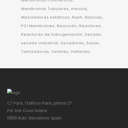
Membranas Poliméricas
Membranas Tubulares
mezcla
Mezcladores estáticos
Nash
Noticias
PCI Membranes
Reacción
Reactores
Reactores de hidrogenación
Secado
secado industrial
Secadores
Sulzer
Tamizadoras
Ventilex
Vettertec
C/ París, 1 Edificio París, planta 2ª
Pol. Ind. Cova Solera
08191 Rubí. Barcelona. Spain