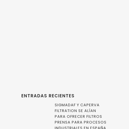
CONTENCIÓN
,
DEC
,
INDUSTRIA
FARMACÉUTICA
,
INDUSTRIA QUÍMICA
,
MANIPULACIÓN DE SÓLIDOS
,
PRODUCTOS
PELIGROSOS
Descarga de
bidones con
contención.
ENTRADAS RECIENTES
SIGMADAF Y CAPERVA
FILTRATION SE ALÍAN
PARA OFRECER FILTROS
PRENSA PARA PROCESOS
INDUSTRIALES EN ESPAÑA