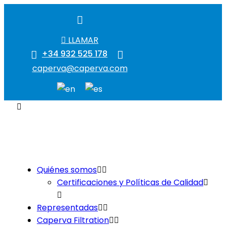
LLAMAR
+34 932 525 178
caperva@caperva.com
Quiénes somos
Certificaciones y Políticas de Calidad
Representadas
Caperva Filtration