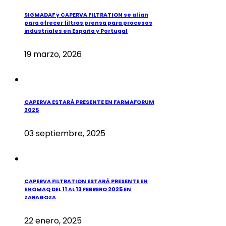
SIGMADAF y CAPERVA FILTRATION se alían
para ofrecer filtros prensa para procesos
industriales en España y Portugal
19 marzo, 2026
CAPERVA ESTARÁ PRESENTE EN FARMAFORUM
2025
03 septiembre, 2025
CAPERVA FILTRATION ESTARÁ PRESENTE EN
ENOMAQ DEL 11 AL 13 FEBRERO 2025 EN
ZARAGOZA
22 enero, 2025