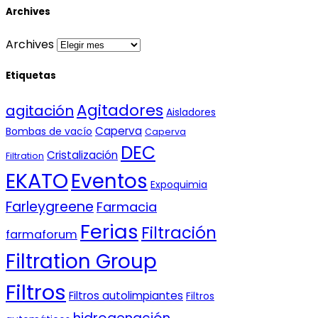
Archives
Archives
Etiquetas
Agitadores
agitación
Aisladores
Caperva
Bombas de vacío
Caperva
DEC
Cristalización
Filtration
EKATO
Eventos
Expoquimia
Farleygreene
Farmacia
Ferias
Filtración
farmaforum
Filtration Group
Filtros
Filtros autolimpiantes
Filtros