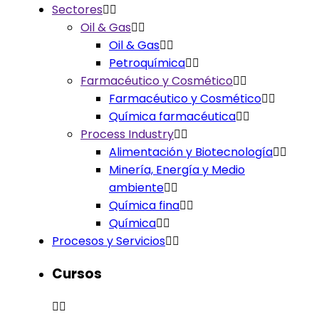
Sectores
Oil & Gas
Oil & Gas
Petroquímica
Farmacéutico y Cosmético
Farmacéutico y Cosmético
Química farmacéutica
Process Industry
Alimentación y Biotecnología
Minería, Energía y Medio
ambiente
Química fina
Química
Procesos y Servicios
Cursos