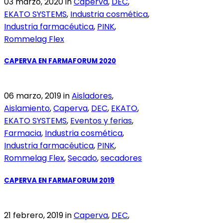
03 marzo, 2020
in
Caperva
,
DEC
,
EKATO SYSTEMS
,
Industria cosmética
,
Industria farmacéutica
,
PINK
,
Rommelag Flex
CAPERVA EN FARMAFORUM 2020
06 marzo, 2019
in
Aisladores
,
Aislamiento
,
Caperva
,
DEC
,
EKATO
,
EKATO SYSTEMS
,
Eventos y ferias
,
Farmacia
,
Industria cosmética
,
Industria farmacéutica
,
PINK
,
Rommelag Flex
,
Secado
,
secadores
CAPERVA EN FARMAFORUM 2019
21 febrero, 2019
in
Caperva
,
DEC
,