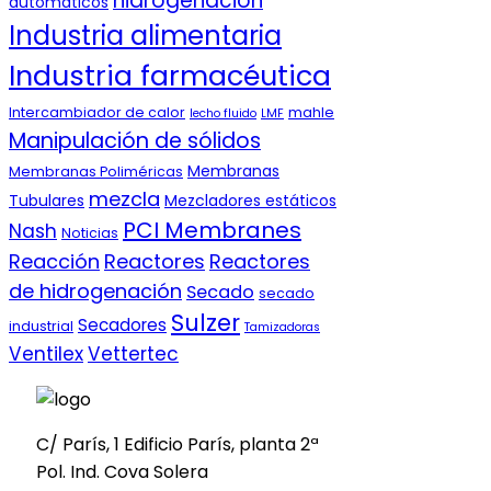
hidrogenación
automáticos
Industria alimentaria
Industria farmacéutica
Intercambiador de calor
mahle
lecho fluido
LMF
Manipulación de sólidos
Membranas
Membranas Poliméricas
mezcla
Tubulares
Mezcladores estáticos
PCI Membranes
Nash
Noticias
Reacción
Reactores
Reactores
de hidrogenación
Secado
secado
Sulzer
Secadores
industrial
Tamizadoras
Ventilex
Vettertec
C/ París, 1 Edificio París, planta 2ª
Pol. Ind. Cova Solera