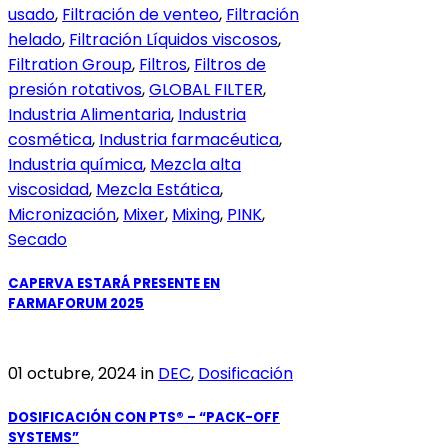
usado
,
Filtración de venteo
,
Filtración
helado
,
Filtración Líquidos viscosos
,
Filtration Group
,
Filtros
,
Filtros de
presión rotativos
,
GLOBAL FILTER
,
Industria Alimentaria
,
Industria
cosmética
,
Industria farmacéutica
,
Industria química
,
Mezcla alta
viscosidad
,
Mezcla Estática
,
Micronización
,
Mixer
,
Mixing
,
PINK
,
Secado
CAPERVA ESTARÁ PRESENTE EN
FARMAFORUM 2025
01 octubre, 2024
in
DEC
,
Dosificación
DOSIFICACIÓN CON PTS® – “PACK-OFF
SYSTEMS”