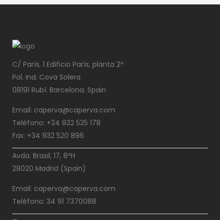
C/ París, 1 Edificio París, planta 2ª
Pol. Ind. Cova Solera
08191 Rubí. Barcelona. Spain
Email: caperva@caperva.com
Teléfono: +34 932 525 178
Fax: +34 932 520 896
Avda. Brasil, 17, 8ºH
28020 Madrid (Spain)
Email: caperva@caperva.com
Teléfono: 34 91 7370088