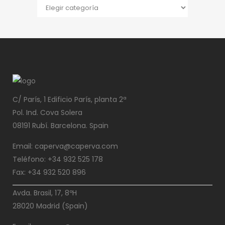
C/ París, 1 Edificio París, planta 2ª
Pol. Ind. Cova Solera
08191 Rubí. Barcelona. Spain
Email: caperva@caperva.com
Teléfono: +34 932 525 178
Fax: +34 932 520 896
Avda. Brasil, 17, 8ºH
28020 Madrid (Spain)