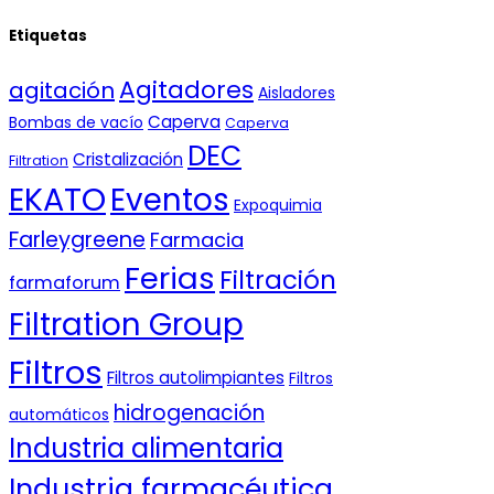
Etiquetas
Agitadores
agitación
Aisladores
Caperva
Bombas de vacío
Caperva
DEC
Cristalización
Filtration
EKATO
Eventos
Expoquimia
Farleygreene
Farmacia
Ferias
Filtración
farmaforum
Filtration Group
Filtros
Filtros autolimpiantes
Filtros
hidrogenación
automáticos
Industria alimentaria
Industria farmacéutica