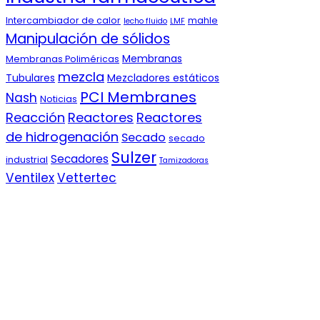
Intercambiador de calor
mahle
lecho fluido
LMF
Manipulación de sólidos
Membranas
Membranas Poliméricas
mezcla
Tubulares
Mezcladores estáticos
PCI Membranes
Nash
Noticias
Reacción
Reactores
Reactores
de hidrogenación
Secado
secado
Sulzer
Secadores
industrial
Tamizadoras
Ventilex
Vettertec