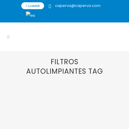
caperva@caperva.com
LLAMAR
FILTROS
AUTOLIMPIANTES TAG
04 SEPTIEMBRE, 2024
IN
AGITACIÓN
,
AGITADORES
,
AGITADORES INDUSTRIALES
,
CAPERVA
,
EKATO
,
FILTRACIÓN
,
FILTRACIÓN
ACEITE USADO
,
FILTRACIÓN DE VENTEO
,
FILTRACIÓN HELADO
,
FILTRACIÓN LÍQUIDOS