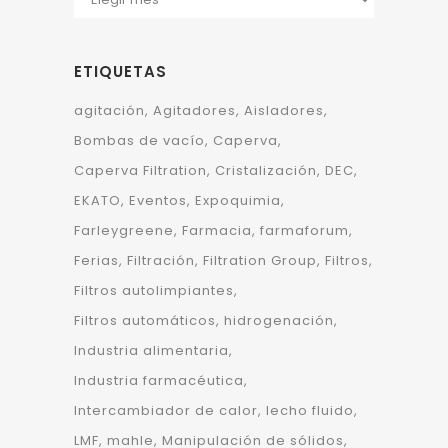
ETIQUETAS
agitación
Agitadores
Aisladores
Bombas de vacío
Caperva
Caperva Filtration
Cristalización
DEC
EKATO
Eventos
Expoquimia
Farleygreene
Farmacia
farmaforum
Ferias
Filtración
Filtration Group
Filtros
Filtros autolimpiantes
Filtros automáticos
hidrogenación
Industria alimentaria
Industria farmacéutica
Intercambiador de calor
lecho fluido
LMF
mahle
Manipulación de sólidos