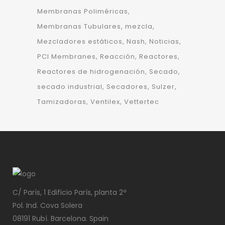
Membranas Poliméricas
Membranas Tubulares
mezcla
Mezcladores estáticos
Nash
Noticias
PCI Membranes
Reacción
Reactores
Reactores de hidrogenación
Secado
secado industrial
Secadores
Sulzer
Tamizadoras
Ventilex
Vettertec
C/ París, 1 Edificio París, planta 2ª
Pol. Ind. Cova Solera
08191 Rubí. Barcelona. Spain