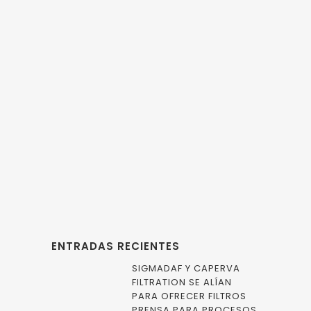
13 NOVIEMBRE, 2014
IN
ARTÍCULO TÉCNICO
,
FILTROS
Filtros
automáticos para
la industria
alimentaria.
ENTRADAS RECIENTES
SIGMADAF Y CAPERVA
FILTRATION SE ALÍAN
PARA OFRECER FILTROS
PRENSA PARA PROCESOS