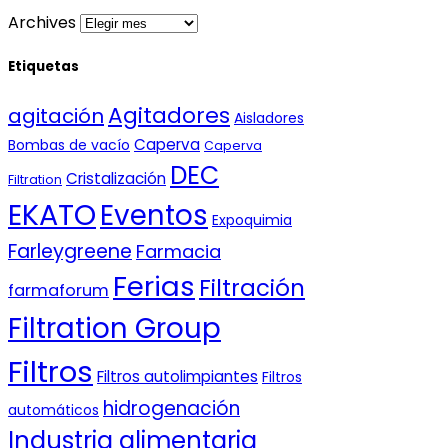
Archives
Etiquetas
Agitadores
agitación
Aisladores
Caperva
Bombas de vacío
Caperva
DEC
Cristalización
Filtration
EKATO
Eventos
Expoquimia
Farleygreene
Farmacia
Ferias
Filtración
farmaforum
Filtration Group
Filtros
Filtros autolimpiantes
Filtros
hidrogenación
automáticos
Industria alimentaria