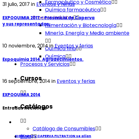
Farmacéutico y Cosmético
31 julio, 2017
in
Eventos y ferias
Química farmacéutica
Process Industry
EXPOQUIMIA 2017 – Presencia de Caperva
y sus representadas.
Alimentación y Biotecnología
Minería, Energía y Medio ambiente
10 noviembre, 2014
in
Eventos y ferias
Química fina
Química
Expoquimia 2014. Agradecimientos.
Procesos y Servicios
Cursos
16 septiembre, 2014
in
Eventos y ferias
EXPOQUIMIA 2014
Catálogos
Entradas Recientes
Catálogo de Consumibles
Blog
SIGMADAF y CAPERVA FILTRATION se alían