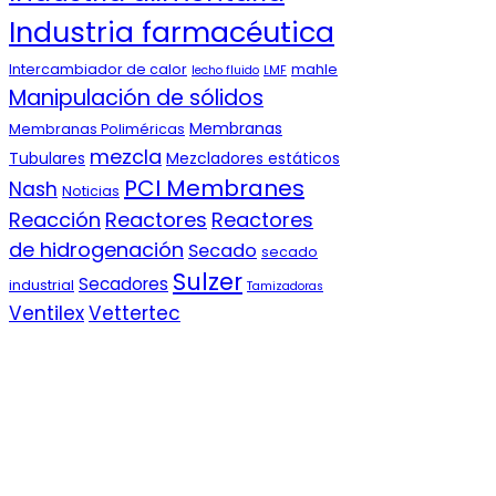
Industria farmacéutica
Intercambiador de calor
mahle
lecho fluido
LMF
Manipulación de sólidos
Membranas
Membranas Poliméricas
mezcla
Tubulares
Mezcladores estáticos
PCI Membranes
Nash
Noticias
Reacción
Reactores
Reactores
de hidrogenación
Secado
secado
Sulzer
Secadores
industrial
Tamizadoras
Ventilex
Vettertec