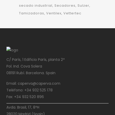
secado industrial
Secadores
Sulzer
Tamizadoras
Ventilex
Vettertec
C/ París, 1 Edificio París, planta 2ª
Pol. Ind. Cova Solera
08191 Rubí. Barcelona. Spain
Email: caperva@caperva.com
Teléfono: +34 932 525 178
Fax: +34 932 520 896
Avda. Brasil, 17, 8ºH
28020 Madrid (Spain)