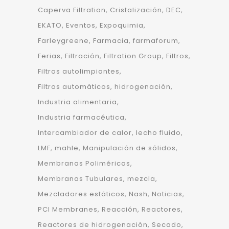
Caperva Filtration
Cristalización
DEC
EKATO
Eventos
Expoquimia
Farleygreene
Farmacia
farmaforum
Ferias
Filtración
Filtration Group
Filtros
Filtros autolimpiantes
Filtros automáticos
hidrogenación
Industria alimentaria
Industria farmacéutica
Intercambiador de calor
lecho fluido
LMF
mahle
Manipulación de sólidos
Membranas Poliméricas
Membranas Tubulares
mezcla
Mezcladores estáticos
Nash
Noticias
PCI Membranes
Reacción
Reactores
Reactores de hidrogenación
Secado