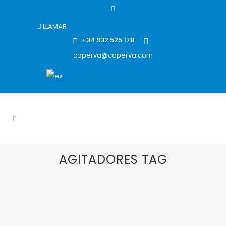
LLAMAR
+34 932 525 178
caperva@caperva.com
AGITADORES TAG
03 SEPTIEMBRE, 2025
IN
AGITACIÓN
,
AGITADORES
,
AGITADORES INDUSTRIALES
,