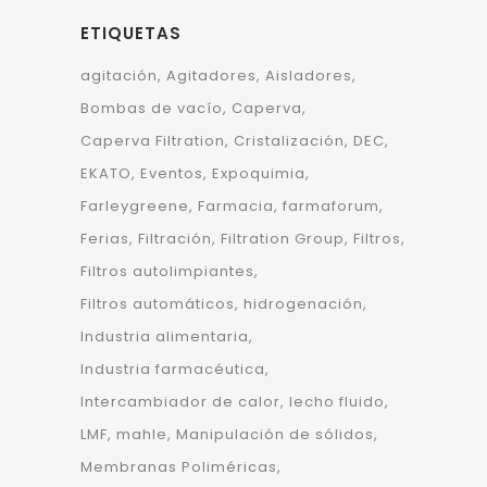
ETIQUETAS
agitación
Agitadores
Aisladores
Bombas de vacío
Caperva
Caperva Filtration
Cristalización
DEC
EKATO
Eventos
Expoquimia
Farleygreene
Farmacia
farmaforum
Ferias
Filtración
Filtration Group
Filtros
Filtros autolimpiantes
Filtros automáticos
hidrogenación
Industria alimentaria
Industria farmacéutica
Intercambiador de calor
lecho fluido
LMF
mahle
Manipulación de sólidos
Membranas Poliméricas