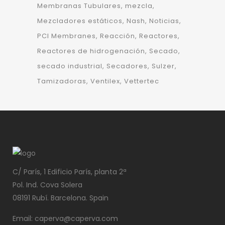
Membranas Tubulares
mezcla
Mezcladores estáticos
Nash
Noticias
PCI Membranes
Reacción
Reactores
Reactores de hidrogenación
Secado
secado industrial
Secadores
Sulzer
Tamizadoras
Ventilex
Vettertec
C/ París, 1 Edificio París, planta 2ª
Pol. Ind. Cova Solera
08191 Rubí. Barcelona. Spain
Email: caperva@caperva.com