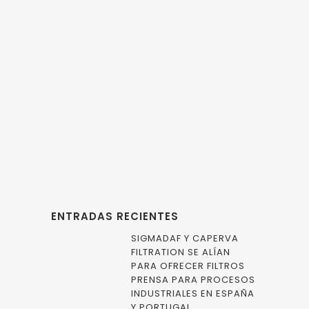
equipa al BUQUE
OCEANOGRAFICO
HESPERIDES con la
última tecnología
de compresión
para exploración
SISMICA”
ENTRADAS RECIENTES
SIGMADAF Y CAPERVA
FILTRATION SE ALÍAN
PARA OFRECER FILTROS
PRENSA PARA PROCESOS
INDUSTRIALES EN ESPAÑA
Y PORTUGAL