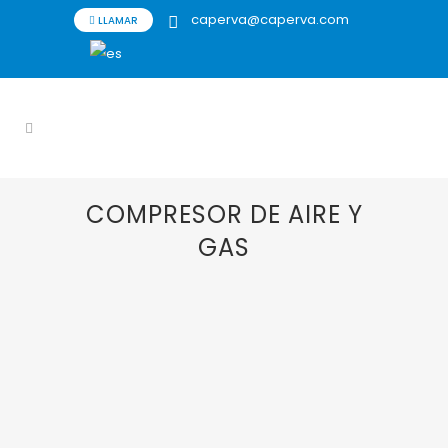
caperva@caperva.com
LLAMAR
COMPRESOR DE AIRE Y
GAS
13 FEBRERO, 2019
IN
BIENES DE EQUIPO
,
CAPERVA
,
COMPRESOR DE AIRE Y GAS
,
COMPRESORES
,
LMF
“LMF-CAPERVA