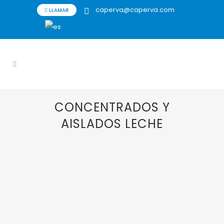
caperva@caperva.com
LLAMAR
CONCENTRADOS Y
AISLADOS LECHE
26 JULIO, 2022
IN
CLARIFICACIÓN PROTEÍNA
SUERO
,
CLARIFICACIÓN PROTEINA SUERO
,
CONCENTRACIÓN LACTOSA
,
CONCENTRADOS
Y AISLADOS LECHE
,
ELIMINACIÓN BACTERIAS
,
FILTROS
,
PCI MEMBRANES