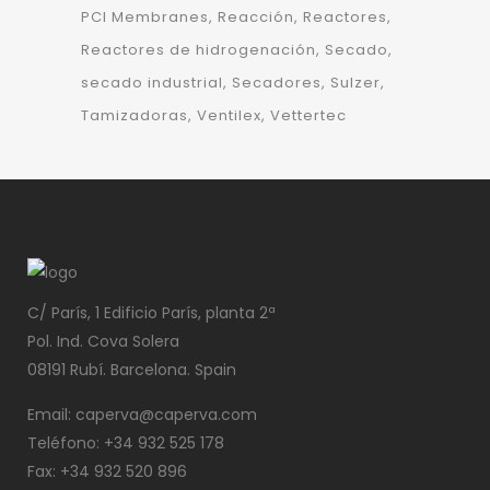
PCI Membranes
Reacción
Reactores
Reactores de hidrogenación
Secado
secado industrial
Secadores
Sulzer
Tamizadoras
Ventilex
Vettertec
C/ París, 1 Edificio París, planta 2ª
Pol. Ind. Cova Solera
08191 Rubí. Barcelona. Spain
Email: caperva@caperva.com
Teléfono: +34 932 525 178
Fax: +34 932 520 896