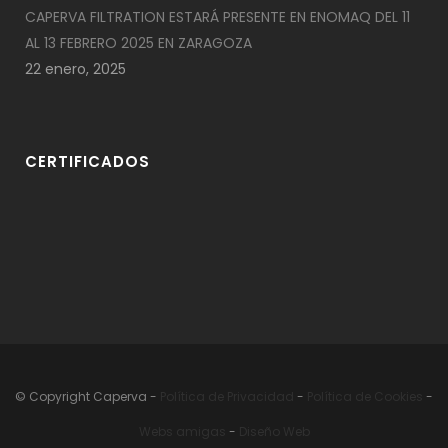
CAPERVA FILTRATION ESTARÁ PRESENTE EN ENOMAQ DEL 11
AL 13 FEBRERO 2025 EN ZARAGOZA
22 enero, 2025
CERTIFICADOS
© Copyright Caperva
-
Política de Privacidad
-
Política de Cookies
-
Webs
amigas
-
Diseño Web