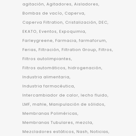
agitación
Agitadores
Aisladores
Bombas de vacío
Caperva
Caperva Filtration
Cristalización
DEC
EKATO
Eventos
Expoquimia
Farleygreene
Farmacia
farmaforum
Ferias
Filtración
Filtration Group
Filtros
Filtros autolimpiantes
Filtros automáticos
hidrogenación
Industria alimentaria
Industria farmacéutica
Intercambiador de calor
lecho fluido
LMF
mahle
Manipulación de sólidos
Membranas Poliméricas
Membranas Tubulares
mezcla
Mezcladores estáticos
Nash
Noticias