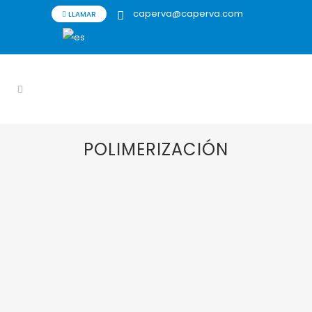
caperva@caperva.com
LLAMAR
POLIMERIZACIÓN
04 MARZO, 2021
IN
FILTRACIÓN
,
FILTROS
,
GLOBAL FILTER
,
POLIMERIZACIÓN
GLOBAL FILTER
lanza un nuevo
cartucho plisado
para filtración