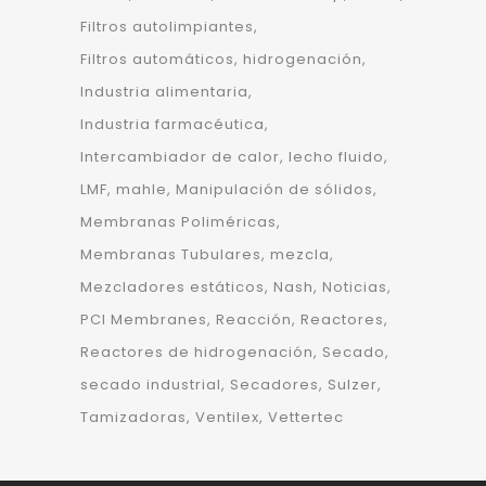
Filtros autolimpiantes
Filtros automáticos
hidrogenación
Industria alimentaria
Industria farmacéutica
Intercambiador de calor
lecho fluido
LMF
mahle
Manipulación de sólidos
Membranas Poliméricas
Membranas Tubulares
mezcla
Mezcladores estáticos
Nash
Noticias
PCI Membranes
Reacción
Reactores
Reactores de hidrogenación
Secado
secado industrial
Secadores
Sulzer
Tamizadoras
Ventilex
Vettertec