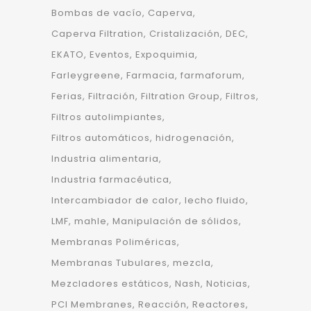
Bombas de vacío
Caperva
Caperva Filtration
Cristalización
DEC
EKATO
Eventos
Expoquimia
Farleygreene
Farmacia
farmaforum
Ferias
Filtración
Filtration Group
Filtros
Filtros autolimpiantes
Filtros automáticos
hidrogenación
Industria alimentaria
Industria farmacéutica
Intercambiador de calor
lecho fluido
LMF
mahle
Manipulación de sólidos
Membranas Poliméricas
Membranas Tubulares
mezcla
Mezcladores estáticos
Nash
Noticias
PCI Membranes
Reacción
Reactores