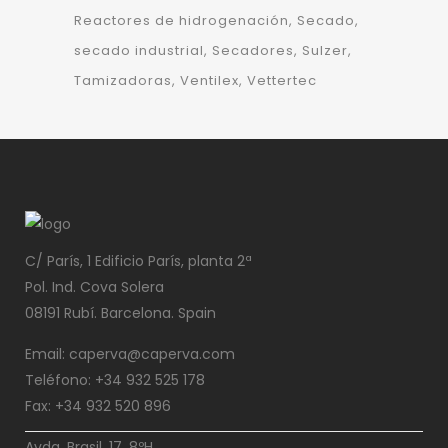
Reactores de hidrogenación
Secado
secado industrial
Secadores
Sulzer
Tamizadoras
Ventilex
Vettertec
C/ París, 1 Edificio París, planta 2ª
Pol. Ind. Cova Solera
08191 Rubí. Barcelona. Spain
Email: caperva@caperva.com
Teléfono: +34 932 525 178
Fax: +34 932 520 896
Avda. Brasil, 17, 8ºH