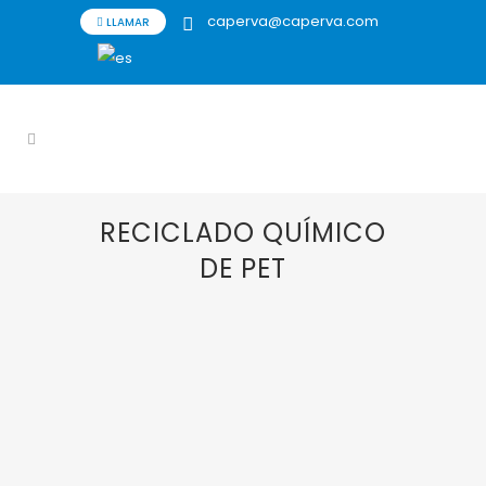
caperva@caperva.com
LLAMAR
RECICLADO QUÍMICO
DE PET
19 JUNIO, 2020
IN
AMAFILTER
,
FILTRACIÓN
,
FILTRATION GROUP
,
RECICLADO QUÍMICO DE
PET
Reciclado químico