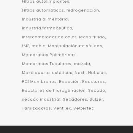
Filtros autolimpiantes
Filtros automáticos
hidrogenación
Industria alimentaria
Industria farmacéutica
Intercambiador de calor
lecho fluido
LMF
mahle
Manipulación de sólidos
Membranas Poliméricas
Membranas Tubulares
mezcla
Mezcladores estáticos
Nash
Noticias
PCI Membranes
Reacción
Reactores
Reactores de hidrogenación
Secado
secado industrial
Secadores
Sulzer
Tamizadoras
Ventilex
Vettertec