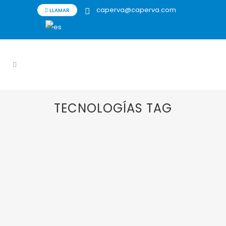
caperva@caperva.com
LLAMAR
TECNOLOGÍAS TAG
10 NOVIEMBRE, 2014
IN
EVENTOS Y FERIAS
Expoquimia 2014.
Agradecimientos.