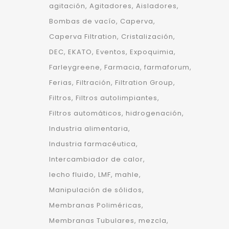
agitación
Agitadores
Aisladores
Bombas de vacío
Caperva
Caperva Filtration
Cristalización
DEC
EKATO
Eventos
Expoquimia
Farleygreene
Farmacia
farmaforum
Ferias
Filtración
Filtration Group
Filtros
Filtros autolimpiantes
Filtros automáticos
hidrogenación
Industria alimentaria
Industria farmacéutica
Intercambiador de calor
lecho fluido
LMF
mahle
Manipulación de sólidos
Membranas Poliméricas
Membranas Tubulares
mezcla