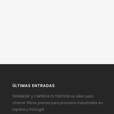
ÚLTIMAS ENTRADAS
SIGMADAF y CAPERVA FILTRATION se alían para
ofrecer filtros prensa para procesos industriales en
España y Portugal