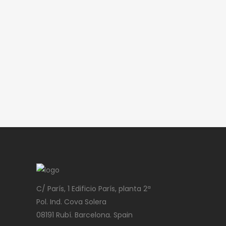
C/ París, 1 Edificio París, planta 2ª
Pol. Ind. Cova Solera
08191 Rubí. Barcelona. Spain