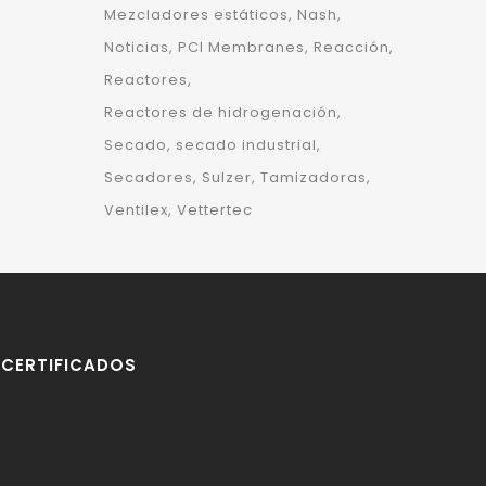
Mezcladores estáticos
Nash
Noticias
PCI Membranes
Reacción
Reactores
Reactores de hidrogenación
Secado
secado industrial
Secadores
Sulzer
Tamizadoras
Ventilex
Vettertec
CERTIFICADOS