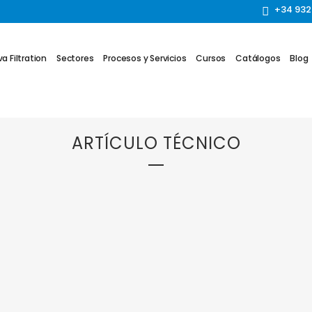
+34 932
a Filtration
Sectores
Procesos y Servicios
Cursos
Catálogos
Blog
ARTÍCULO TÉCNICO
RIA
09 JUNIO, 2015
IN
AGITADORES
,
ARTÍCULO TÉCNICO
,
EKATO
,
SIN
CATEGORIZAR
Sellos mecánicos para
HE
agitadores. ¿Cómo
seleccionarlos