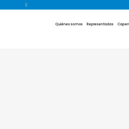
Quiénes somos
Representadas
Caperv
14 ABRIL, 2016
IN
AGITADORES
,
ARTÍCULO TÉCNICO
,
EKATO
,
INDUST
ALIMENTARIA
,
INDUSTRIA COSMÉTICA
,
INDUSTRIA FARMACÉUTICA
,
INDUSTRIA QUÍMICA
,
NOTICIAS
,
REACCIÓN
,
SIN CATEGORIZAR
El libro de Ekato. EKATO. T
BOOK.