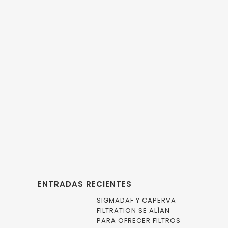
UNIDAD RECUPERACIÓN VAPORES
,
UNIDAD VRU
DE MEMBRANAS
CAPERVA Y BORSIG
suministran una
novedosa Unidad
de control de
emisiones
medioambientales
ENTRADAS RECIENTES
SIGMADAF Y CAPERVA
FILTRATION SE ALÍAN
PARA OFRECER FILTROS