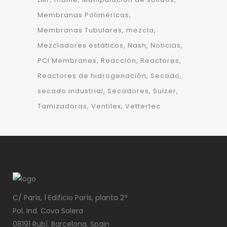
Membranas Poliméricas
Membranas Tubulares
mezcla
Mezcladores estáticos
Nash
Noticias
PCI Membranes
Reacción
Reactores
Reactores de hidrogenación
Secado
secado industrial
Secadores
Sulzer
Tamizadoras
Ventilex
Vettertec
C/ París, 1 Edificio París, planta 2ª
Pol. Ind. Cova Solera
08191 Rubí. Barcelona. Spain