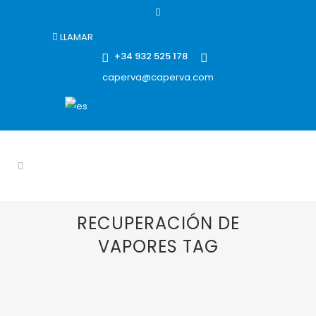
LLAMAR
+34 932 525 178
caperva@caperva.com
RECUPERACIÓN DE
VAPORES TAG
15 ENERO, 2019
IN
AVIA
,
BORSIG
,
PERMEACIÓN
,