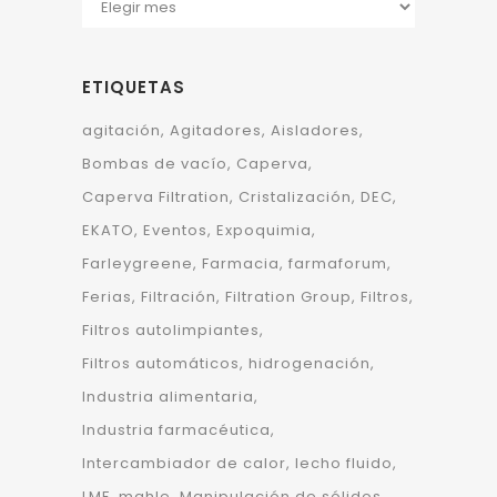
ETIQUETAS
agitación
Agitadores
Aisladores
Bombas de vacío
Caperva
Caperva Filtration
Cristalización
DEC
EKATO
Eventos
Expoquimia
Farleygreene
Farmacia
farmaforum
Ferias
Filtración
Filtration Group
Filtros
Filtros autolimpiantes
Filtros automáticos
hidrogenación
Industria alimentaria
Industria farmacéutica
Intercambiador de calor
lecho fluido
LMF
mahle
Manipulación de sólidos