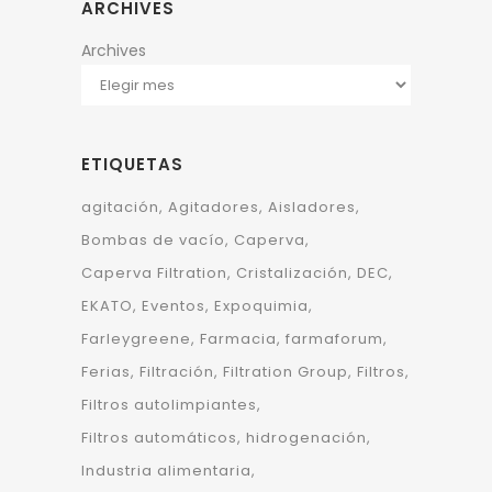
ARCHIVES
Archives
ETIQUETAS
agitación
Agitadores
Aisladores
Bombas de vacío
Caperva
Caperva Filtration
Cristalización
DEC
EKATO
Eventos
Expoquimia
Farleygreene
Farmacia
farmaforum
Ferias
Filtración
Filtration Group
Filtros
Filtros autolimpiantes
Filtros automáticos
hidrogenación
Industria alimentaria