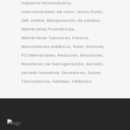
Industria farmacéutica
Intercambiador de calor
lecho fluido
LMF
mahle
Manipulación de sólidos
Membranas Poliméricas
Membranas Tubulares
mezcla
Mezcladores estáticos
Nash
Noticias
PCI Membranes
Reacción
Reactores
Reactores de hidrogenación
Secado
secado industrial
Secadores
Sulzer
Tamizadoras
Ventilex
Vettertec