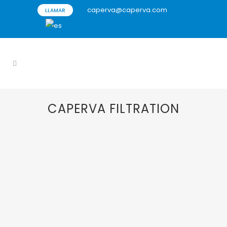
caperva@caperva.com
LLAMAR
CAPERVA FILTRATION
03 SEPTIEMBRE, 2025
IN
AGITACIÓN
,
AGITADORES
,
AGITADORES INDUSTRIALES
,
CAPERVA
,
CAPERVA FILTRATION
,
DEC
,
EKATO
,
FILTRACIÓN
,
FILTRACIÓN ACEITE USADO
,
FILTRACIÓN DE VENTEO
,
FILTRACIÓN HELADO
,
FILTRACIÓN LÍQUIDOS VISCOSOS
,
FILTRATION